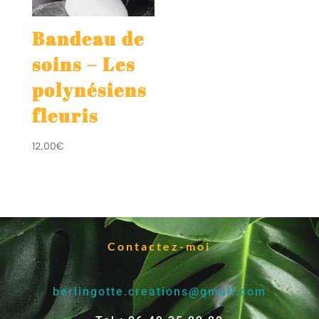
Bandeau de
soins – Les
polynésiens
fleuris
12,00
€
Contactez-moi
berlingotte.creations@gmail.com