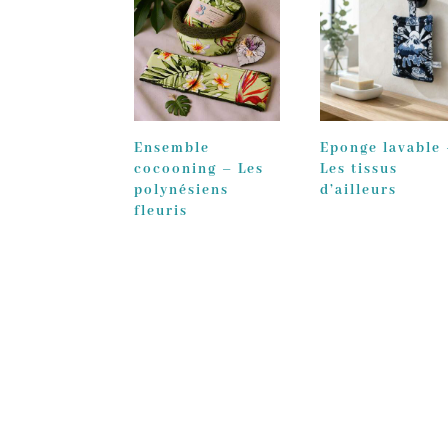
Ensemble
Eponge lavable
cocooning – Les
Les tissus
polynésiens
d’ailleurs
fleuris
6,50
€
28,00
€