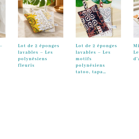
 –
Lot de 2 éponges
Lot de 2 éponges
Mi
lavables – Les
lavables – Les
Le
polynésiens
motifs
d’
fleuris
polynésiens
16
tatoo, tapa…
13,00
€
Plage
13,00
€
–
14,00
€
de
prix :
13,00€
à
14,00€