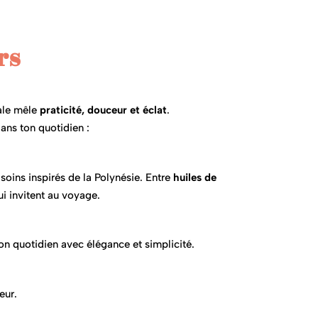
rs
nale mêle
praticité, douceur et éclat
.
dans ton quotidien :
oins inspirés de la Polynésie. Entre
huiles de
ui invitent au voyage.
on quotidien avec élégance et simplicité.
eur.