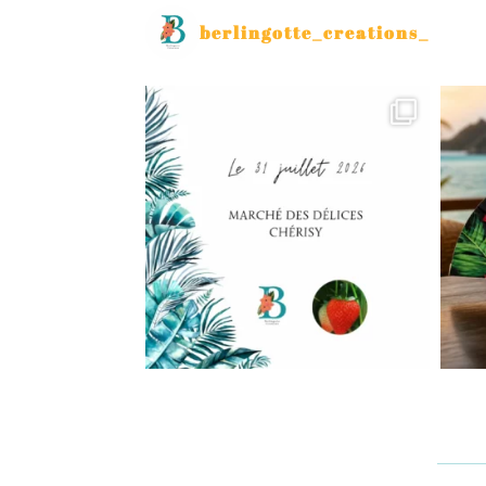
berlingotte_creations_