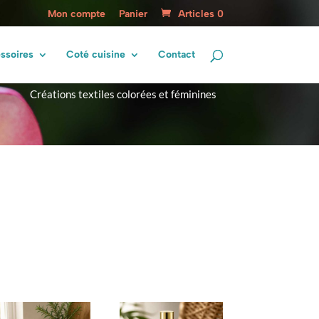
Mon compte
Panier
Articles 0
lingotte Créations
ssoires
Coté cuisine
Contact
Créations textiles colorées et féminines