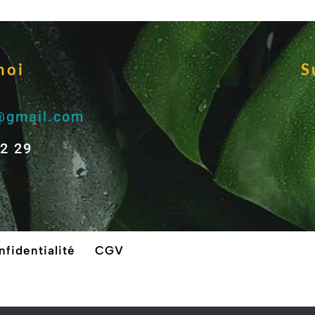
moi
S
s@gmail.com
22 29
nfidentialité
CGV