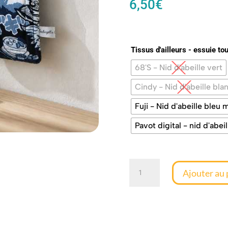
6,50
€
Tissus d'ailleurs - essuie tou
68'S - Nid d'abeille vert
Cindy - Nid d'abeille bla
Fuji - Nid d'abeille bleu 
Pavot digital - nid d'abei
quantité
Ajouter au 
de
Eponge
lavable
-