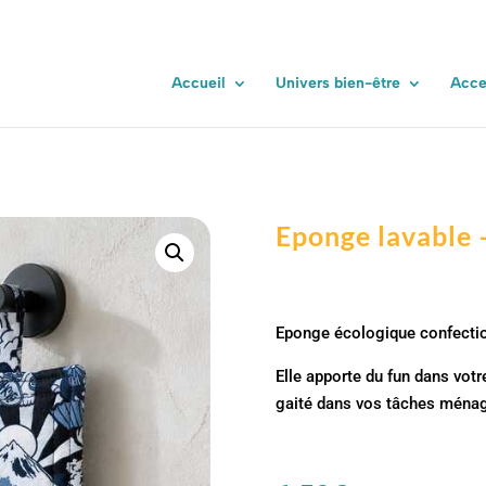
/ Eponge lavable – Les tissus d’ailleurs
Accueil
Univers bien-être
Acce
Eponge lavable –
Eponge écologique confectio
Elle apporte du fun dans votr
gaité dans vos tâches ménag