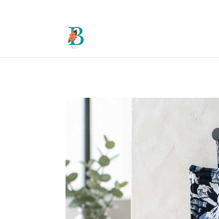
Accueil
/
Coté cuisine
/
Les éponges lavables