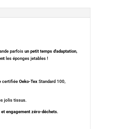
mande parfois
un petit temps
d'adaptation
,
ent
les éponges jetables !
e
certifiée
Oeko-Tex
Standard 100,
s jolis tissus.
ité et engagement zéro-déchets
.