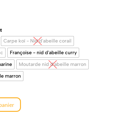
t
Carpe koï - Nid d'abeille corail
nc
Françoise - nid d'abeille curry
marine
Moutarde nid d'abeille marron
lle marron
panier