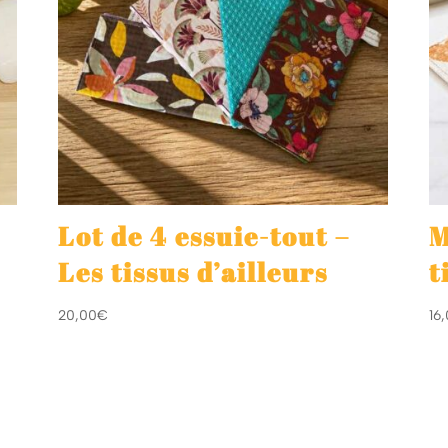
Lot de 4 essuie-tout –
M
Les tissus d’ailleurs
t
20,00
€
16