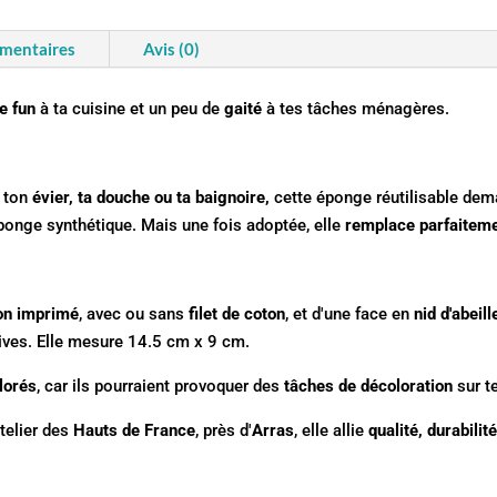
Les
tissus
émentaires
Avis (0)
d'ailleurs
e fun
à ta cuisine et un peu de
gaité
à tes tâches ménagères.
r ton
évier, ta douche ou ta baignoire,
cette éponge réutilisable de
éponge synthétique. Mais une fois adoptée, elle
remplace parfaitem
on imprimé
, avec ou sans
filet de coton
, et d'une face en
nid d'abeill
ives. Elle mesure 14.5 cm x 9 cm.
lorés
, car ils pourraient provoquer des
tâches de décoloration
sur te
elier des
Hauts de France
, près d'
Arras
, elle allie
qualité, durabil