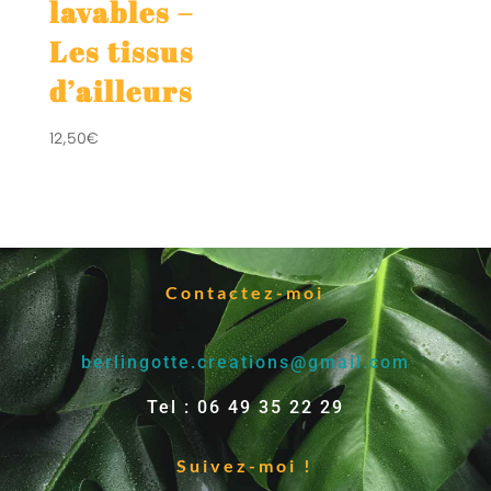
lavables –
Les tissus
d’ailleurs
12,50
€
Contactez-moi
berlingotte.creations@gmail.com
Tel : 06 49 35 22 29
Suivez-moi !