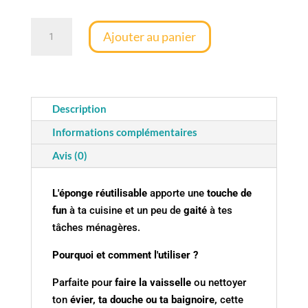
quantité
Ajouter au panier
de
Eponge
lavable
–
Description
Les
polynésiens
Informations complémentaires
fleuris
Avis (0)
L'éponge réutilisable
apporte une
touche de
fun
à ta cuisine et un peu de
gaité
à tes
tâches ménagères.
Pourquoi et comment l'utiliser ?
Parfaite pour
faire la vaisselle
ou nettoyer
ton
évier, ta douche ou ta baignoire,
cette