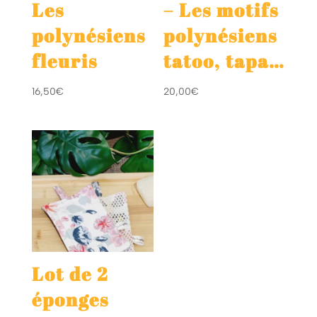
Les
– Les motifs
polynésiens
polynésiens
fleuris
tatoo, tapa…
16,50
€
20,00
€
Lot de 2
éponges