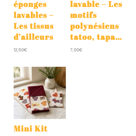
éponges
lavable – Les
lavables –
motifs
Les tissus
polynésiens
d’ailleurs
tatoo, tapa…
12,50
€
7,00
€
Mini Kit