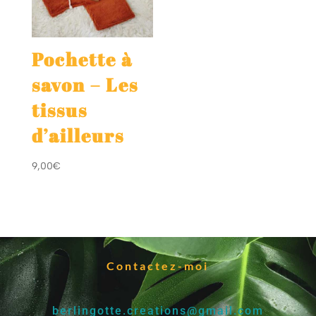
Pochette à
savon – Les
tissus
d’ailleurs
9,00
€
Contactez-moi
berlingotte.creations@gmail.com