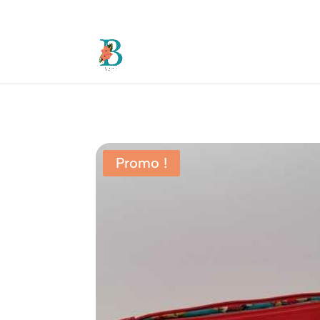
Accueil
/
Non classé
/ Pochette Tahiti – Les ti
Promo !