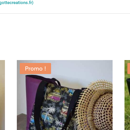
gottecreations.fr)
Promo !