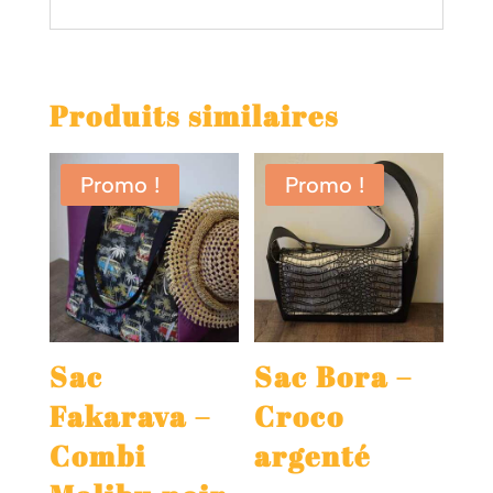
Produits similaires
Promo !
Promo !
Sac
Sac Bora –
Fakarava –
Croco
Combi
argenté