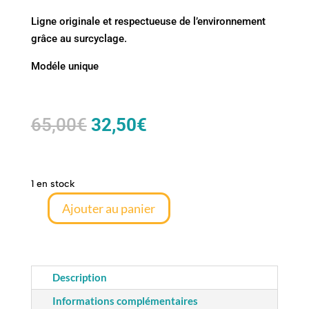
Ligne originale et respectueuse de l’environnement
grâce au surcyclage.
Modéle unique
Le
Le
65,00
€
32,50
€
prix
prix
initial
actuel
était :
est :
1 en stock
65,00€.
32,50€.
Ajouter au panier
quantité
de
Sac
Rangiroa
Description
UP
Informations complémentaires
-