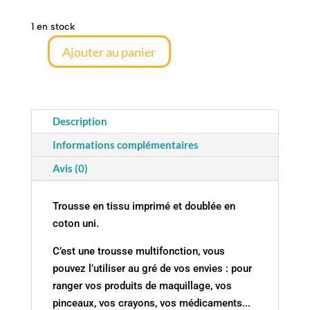
1 en stock
Ajouter au panier
quantité
de
Trousse
Kamaka
Description
-
Informations complémentaires
Arii
rose
Avis (0)
Trousse en tissu imprimé et doublée en
coton uni.
C’est une trousse multifonction, vous
pouvez l’utiliser au gré de vos envies : pour
ranger vos produits de maquillage, vos
pinceaux, vos crayons, vos médicaments...