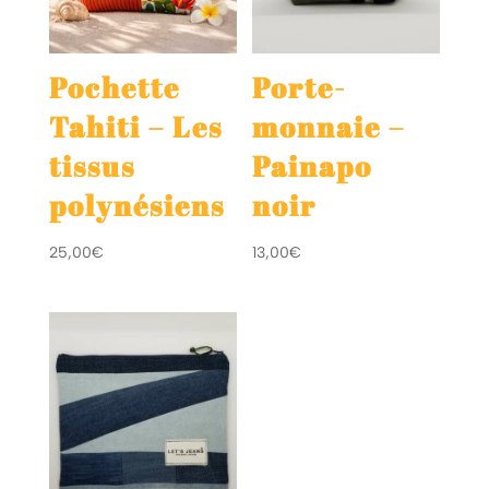
Pochette
Porte-
Tahiti – Les
monnaie –
tissus
Painapo
polynésiens
noir
25,00
€
13,00
€