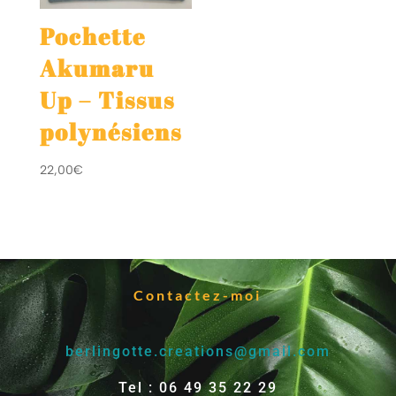
Pochette
Akumaru
Up – Tissus
polynésiens
22,00
€
Contactez-moi
berlingotte.creations@gmail.com
Tel : 06 49 35 22 29