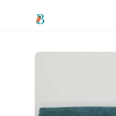
Accueil
/
Accessoires
/
Autres accessoires
/ P