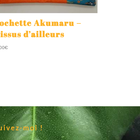
ochette Akumaru –
issus d’ailleurs
,00
€
uivez-moi !