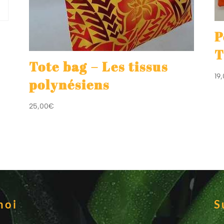
P
T
Tote bag – Les tissus
19
polynésiens
25,00
€
moi
S