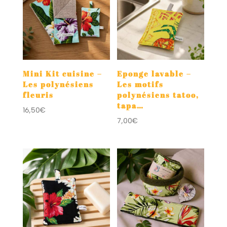
Mini Kit cuisine –
Eponge lavable –
Les polynésiens
Les motifs
fleuris
polynésiens tatoo,
tapa…
16,50
€
7,00
€