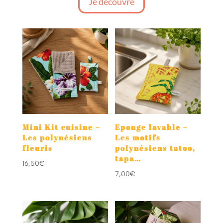
Je découvre
Mini Kit cuisine –
Eponge lavable –
Les polynésiens
Les motifs
fleuris
polynésiens tatoo,
tapa…
16,50
€
7,00
€