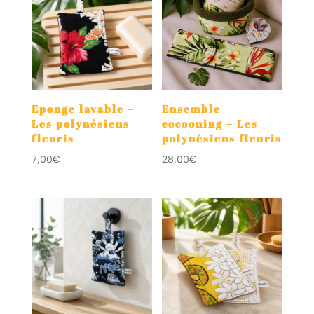
Eponge lavable –
Ensemble
Les polynésiens
cocooning – Les
fleuris
polynésiens fleuris
7,00
€
28,00
€