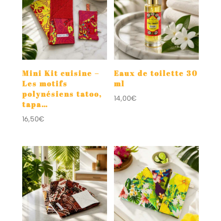
14,00€
Mini Kit cuisine –
Eaux de toilette 30
Les motifs
ml
polynésiens tatoo,
14,00
€
tapa…
16,50
€