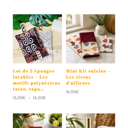
Lot de 2 éponges
Mini Kit cuisine –
lavables – Les
Les tissus
motifs polynésiens
d’ailleurs
tatoo, tapa…
16,00
€
Plage
13,00
€
–
14,00
€
de
prix :
13,00€
à