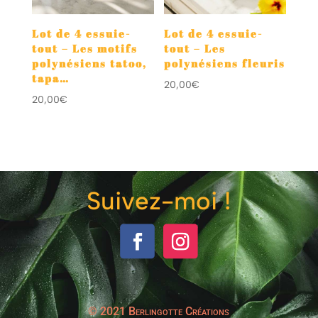
Lot de 4 essuie-
Lot de 4 essuie-
tout – Les motifs
tout – Les
polynésiens tatoo,
polynésiens fleuris
tapa…
20,00
€
20,00
€
Suivez-moi !
© 2021 Berlingotte Créations